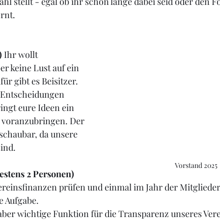
hl stellt - egal ob ihr schon lange dabei seid oder den F
rnt.
)
 Ihr wollt 
er keine Lust auf ein 
r gibt es Beisitzer. 
n Entscheidungen 
ingt eure Ideen ein 
n voranzubringen. Der 
schaubar, da unsere 
sind.
Vorstand 2025
estens 2 Personen)
Vereinsfinanzen prüfen und einmal im Jahr der Mitglied
e Aufgabe. 
ber wichtige Funktion für die Transparenz unseres Vere