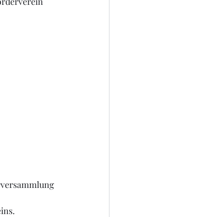
örderverein 
erversammlung 
ins. 