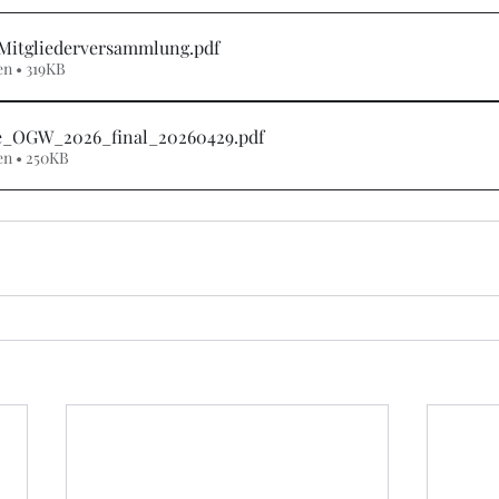
Mitgliederversammlung
.pdf
n • 319KB
e_OGW_2026_final_20260429
.pdf
en • 250KB