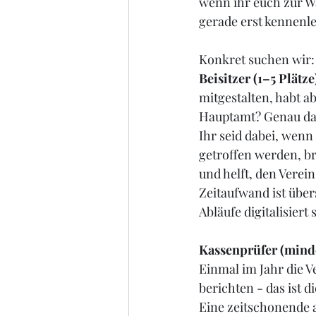
wenn ihr euch zur Wa
gerade erst kennenle
Konkret suchen wir:
Beisitzer (1–5 Plätze
mitgestalten, habt ab
Hauptamt? Genau dafü
Ihr seid dabei, wen
getroffen werden, br
und helft, den Verei
Zeitaufwand ist über
Abläufe digitalisiert 
Kassenprüfer (mind
Einmal im Jahr die 
berichten - das ist di
Eine zeitschonende a